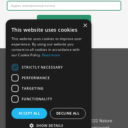
×
This website uses cookies
This website uses cookies to improve user
experience. By using our website you
consent to all cookies in accordance with
our Cookie Policy.
Read more
STRICTLY NECESSARY
PERFORMANCE
TARGETING
FUNCTIONALITY
О SSDH
Консультативный совет
ACCEPT ALL
DECLINE ALL
Связаться с
Политика конфиденциальности
/ ©2022 Nature
SHOW DETAILS
Finance / Разработано и создано компанией