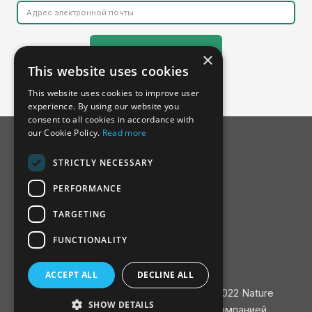
×
This website uses cookies
This website uses cookies to improve user
experience. By using our website you
consent to all cookies in accordance with
our Cookie Policy.
Read more
STRICTLY NECESSARY
PERFORMANCE
TARGETING
FUNCTIONALITY
О SSDH
Консультативный совет
ACCEPT ALL
DECLINE ALL
Связаться с
Политика конфиденциальности
/ ©2022 Nature
SHOW DETAILS
Finance / Разработано и создано компанией