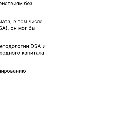
ействиям без
ата, в том числе
SA), он мог бы
методологии DSA и
иродного капитала
рмированию