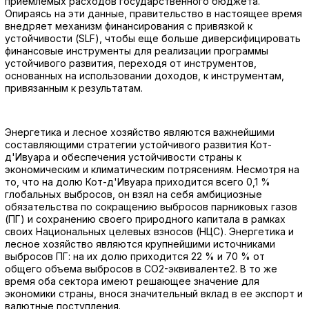
приемлемых расходов государственного бюджета.
Опираясь на эти данные, правительство в настоящее время
внедряет механизм финансирования с привязкой к
устойчивости (SLF), чтобы еще больше диверсифицировать
финансовые инструменты для реализации программы
устойчивого развития, переходя от инструментов,
основанных на использовании доходов, к инструментам,
привязанным к результатам.
Энергетика и лесное хозяйство являются важнейшими
составляющими стратегии устойчивого развития Кот-
д'Ивуара и обеспечения устойчивости страны к
экономическим и климатическим потрясениям. Несмотря на
то, что на долю Кот-д'Ивуара приходится всего 0,1 %
глобальных выбросов, он взял на себя амбициозные
обязательства по сокращению выбросов парниковых газов
(ПГ) и сохранению своего природного капитала в рамках
своих Национальных целевых взносов (НЦС). Энергетика и
лесное хозяйство являются крупнейшими источниками
выбросов ПГ: на их долю приходится 22 % и 70 % от
общего объема выбросов в CO2-эквиваленте2. В то же
время оба сектора имеют решающее значение для
экономики страны, внося значительный вклад в ее экспорт и
валютные поступления.