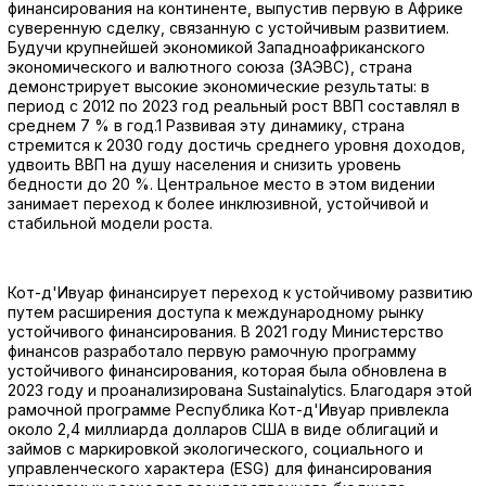
финансирования на континенте, выпустив первую в Африке
суверенную сделку, связанную с устойчивым развитием.
Будучи крупнейшей экономикой Западноафриканского
экономического и валютного союза (ЗАЭВС), страна
демонстрирует высокие экономические результаты: в
период с 2012 по 2023 год реальный рост ВВП составлял в
среднем 7 % в год.1 Развивая эту динамику, страна
стремится к 2030 году достичь среднего уровня доходов,
удвоить ВВП на душу населения и снизить уровень
бедности до 20 %. Центральное место в этом видении
занимает переход к более инклюзивной, устойчивой и
стабильной модели роста.
Кот-д'Ивуар финансирует переход к устойчивому развитию
путем расширения доступа к международному рынку
устойчивого финансирования. В 2021 году Министерство
финансов разработало первую рамочную программу
устойчивого финансирования, которая была обновлена в
2023 году и проанализирована Sustainalytics. Благодаря этой
рамочной программе Республика Кот-д'Ивуар привлекла
около 2,4 миллиарда долларов США в виде облигаций и
займов с маркировкой экологического, социального и
управленческого характера (ESG) для финансирования