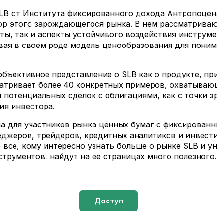
LB от Института фиксированного дохода Антропоцен
ор этого зарождающегося рынка. В нем рассматриваю
ты, так и аспекты устойчивого воздействия инструме
вая в своем роде модель ценообразования для пони
объективное представление о SLB как о продукте, пр
матривает более 40 конкретных примеров, охватыва
 потенциальных сделок с облигациями, как с точки з
ния инвестора.
на для участников рынка ценных бумаг с фиксирован
джеров, трейдеров, кредитных аналитиков и инвест
о все, кому интересно узнать больше о рынке SLB и у
струментов, найдут на ее страницах много полезного.
Доступ