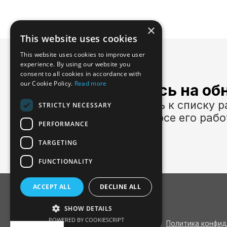
×
This website uses cookies
This website uses cookies to improve user
experience. By using our website you
consent to all cookies in accordance with
our Cookie Policy.
Read more
Подпишитесь на об
Присоединяйтесь к списку р
STRICTLY NECESSARY
чтобы быть в курсе его рабо
PERFORMANCE
TARGETING
FUNCTIONALITY
ACCEPT ALL
DECLINE ALL
SHOW DETAILS
POWERED BY COOKIESCRIPT
Политика конфи