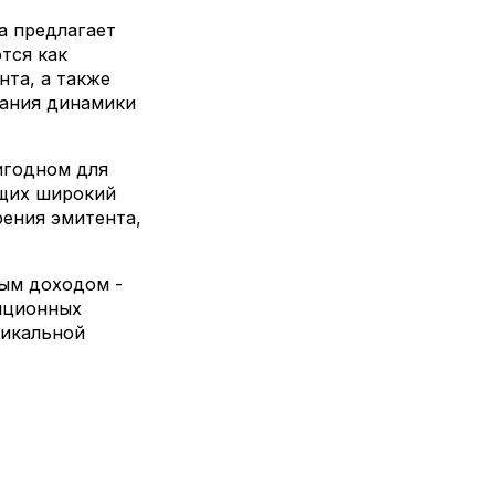
а предлагает
тся как
нта, а также
мания динамики
игодном для
ющих широкий
рения эмитента,
ным доходом -
иционных
никальной