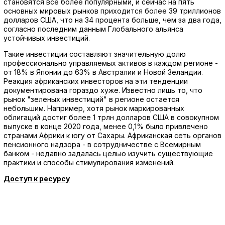
становятся все более популярными, и сейчас на пять
основных мировых рынков приходится более 39 триллионов
долларов США, что на 34 процента больше, чем за два года,
согласно последним данным Глобального альянса
устойчивых инвестиций.
Такие инвестиции составляют значительную долю
профессионально управляемых активов в каждом регионе -
от 18% в Японии до 63% в Австралии и Новой Зеландии.
Реакция африканских инвесторов на эти тенденции
документирована гораздо хуже. Известно лишь то, что
рынок "зеленых инвестиций" в регионе остается
небольшим. Например, хотя рынок маркированных
облигаций достиг более 1 трлн долларов США в совокупном
выпуске в конце 2020 года, менее 0,1% было привлечено
странами Африки к югу от Сахары. Африканская сеть органов
пенсионного надзора - в сотрудничестве с Всемирным
банком - недавно задалась целью изучить существующие
практики и способы стимулирования изменений.
Доступ к ресурсу