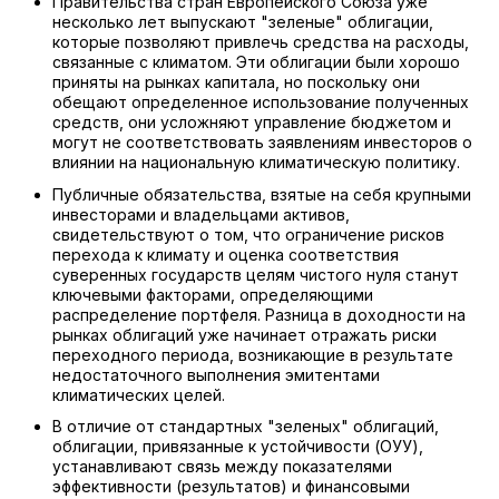
Правительства стран Европейского Союза уже
несколько лет выпускают "зеленые" облигации,
которые позволяют привлечь средства на расходы,
связанные с климатом. Эти облигации были хорошо
приняты на рынках капитала, но поскольку они
обещают определенное использование полученных
средств, они усложняют управление бюджетом и
могут не соответствовать заявлениям инвесторов о
влиянии на национальную климатическую политику.
Публичные обязательства, взятые на себя крупными
инвесторами и владельцами активов,
свидетельствуют о том, что ограничение рисков
перехода к климату и оценка соответствия
суверенных государств целям чистого нуля станут
ключевыми факторами, определяющими
распределение портфеля. Разница в доходности на
рынках облигаций уже начинает отражать риски
переходного периода, возникающие в результате
недостаточного выполнения эмитентами
климатических целей.
В отличие от стандартных "зеленых" облигаций,
облигации, привязанные к устойчивости (ОУУ),
устанавливают связь между показателями
эффективности (результатов) и финансовыми