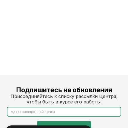
Ева Сирп
Ева - старший администратор, отвечающий за координацию работы
команды и логистику, ведение ежедневника и планирование
мероприятий/путешествий. Ее опыт в поддержке организаций
охватывает различные сферы, включая финансы, устойчивое
развитие, здравоохранение и дизайн. Ева имеет степень магистра
психологии.
Подпишитесь на обновления
Присоединяйтесь к списку рассылки Центра,
чтобы быть в курсе его работы.